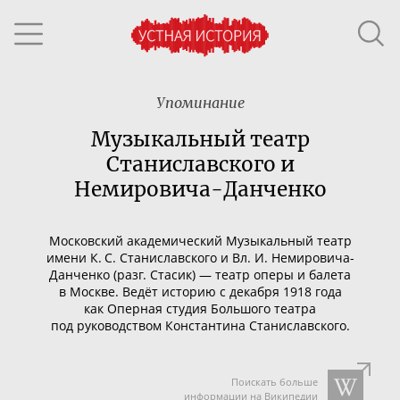
Упоминание
Музыкальный театр
Станиславского и
Немировича-Данченко
Московский академический Музыкальный театр
имени К. С. Станиславского и Вл. И.
Немировича-
Данченко
(разг.
Стасик
) — театр
оперы
и
балета
в
Москве
. Ведёт историю с декабря 1918 года
как Оперная студия
Большого театра
под руководством
Константина Станиславского
.
Поискать больше
информации на Википедии