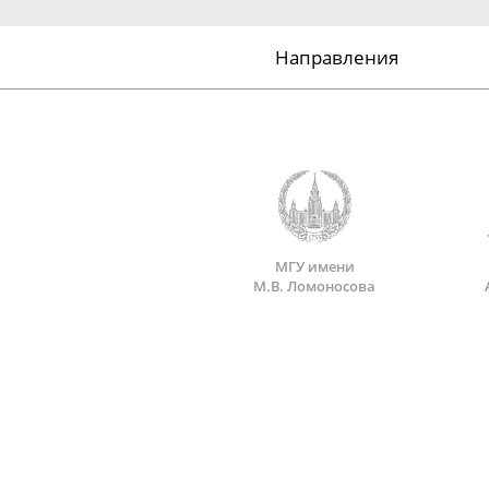
Направления
МГУ имени
М.В. Ломоносова