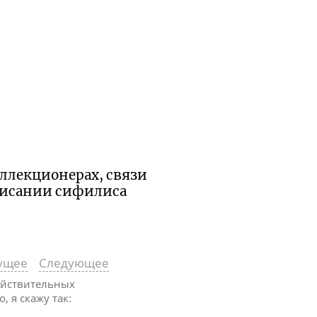
оллекционерах, связи
писании сифилиса
ущее
Следующее
действительных
о, я скажу так: