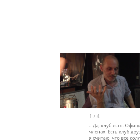
1
/
4
.: Да, клуб есть. Офи
членах. Есть клуб др
я считаю, что все ко