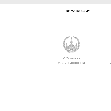
Направления
МГУ имени
М.В. Ломоносова