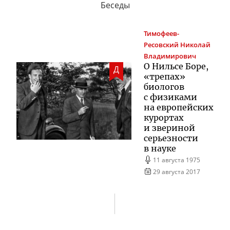
Беседы
Тимофеев-
Ресовский
Николай
Владимирович
О Нильсе Боре,
Д
«трепах»
биологов
с физиками
на европейских
курортах
и звериной
серьезности
в науке
11 августа 1975
29 августа 2017