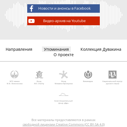
Новости и анонсы в Facebook
Видео-архив на Youtube
Направления
Упоминания
Коллекция Дувакина
О проекте
МГУ имени
Фонд
Фонд
Викимедиа
Национальный корпус
М.В. Ломоносова
AVC Charity
Михаила Прохорова
русского языка
Благотворительный
фонд «Дар»
Все материалы предоставляются в рамках
свободной лицензии Creative Commons (CC BY-SA 4.0)