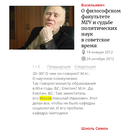
Васильевич
О философском
факультете
МГУ и судьбе
политических
наук
в советское
время
19 января 2012
24 октября 2012
1
/
2
Предыдущее
Следующее
20–30? О чем он говорил? М.Н.:
О научном коммунизме.
Так говорил министр образования
в 60-е годы. В.С.: Елютин? М.Н.: Да,
Елютин. В.С.: Там заместитель
его
Мохов
Николай Иванович. Этот
делал все, чтобы не было кафедры
социологии. И его пробили,
кафедра «методики
Шноль
Симон