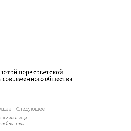
олотой поре советской
 современного общества
ущее
Следующее
в вместе еще
се был лес,