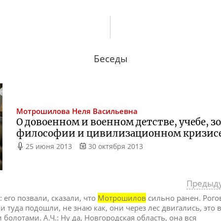
Беседы
Мотрошилова
Неля Васильевна
О довоенном и военном детстве, учебе, з
философии и цивилизационном кризисе
25 июня 2013
30 октября 2013
Предыд
: его позвали, сказали, что
Мотрошилов
сильно ранен. Рого
 туда подошли, не знаю как, они через лес двигались, это в
болотами. А.Ч.: Ну да, Новгородская область, она вся