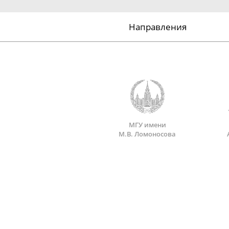
Направления
МГУ имени
М.В. Ломоносова