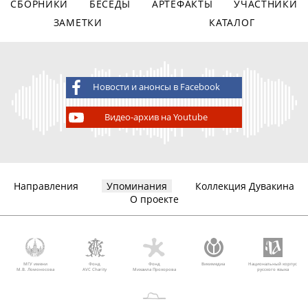
СБОРНИКИ
БЕСЕДЫ
АРТЕФАКТЫ
УЧАСТНИКИ
ЗАМЕТКИ
КАТАЛОГ
Новости и анонсы в Facebook
Видео-архив на Youtube
Направления
Упоминания
Коллекция Дувакина
О проекте
МГУ имени
Фонд
Фонд
Викимедиа
Национальный корпус
М.В. Ломоносова
AVC Charity
Михаила Прохорова
русского языка