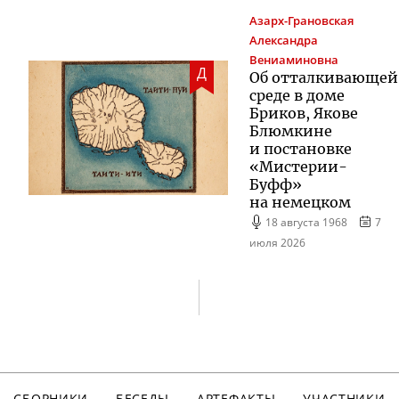
Азарх-Грановская
Александра
Вениаминовна
Д
Об отталкивающей
среде в доме
Бриков, Якове
Блюмкине
и постановке
«
Мистерии-
Буфф
»
на немецком
18 августа 1968
7
июля 2026
СБОРНИКИ
БЕСЕДЫ
АРТЕФАКТЫ
УЧАСТНИКИ