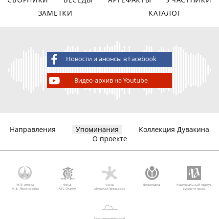
ЗАМЕТКИ
КАТАЛОГ
Новости и анонсы в Facebook
Видео-архив на Youtube
Направления
Упоминания
Коллекция Дувакина
О проекте
МГУ имени
Фонд
Фонд
Викимедиа
Национальный корпус
М.В. Ломоносова
AVC Charity
Михаила Прохорова
русского языка
Благотворительный