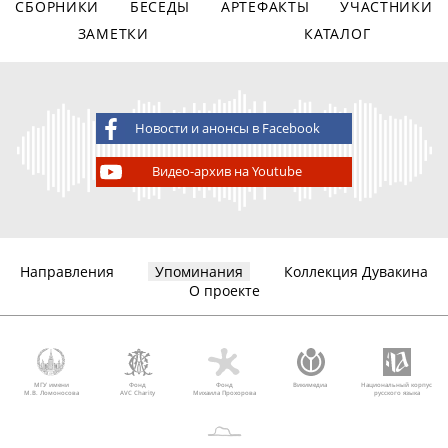
СБОРНИКИ
БЕСЕДЫ
АРТЕФАКТЫ
УЧАСТНИКИ
ЗАМЕТКИ
КАТАЛОГ
Новости и анонсы в Facebook
Видео-архив на Youtube
Направления
Упоминания
Коллекция Дувакина
О проекте
МГУ имени
Фонд
Фонд
Викимедиа
Национальный корпус
М.В. Ломоносова
AVC Charity
Михаила Прохорова
русского языка