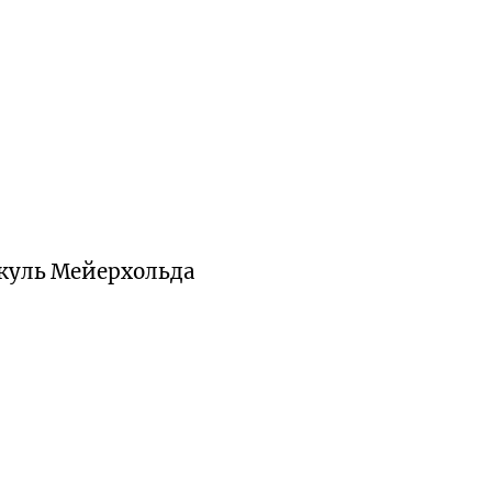
куль Мейерхольда
й