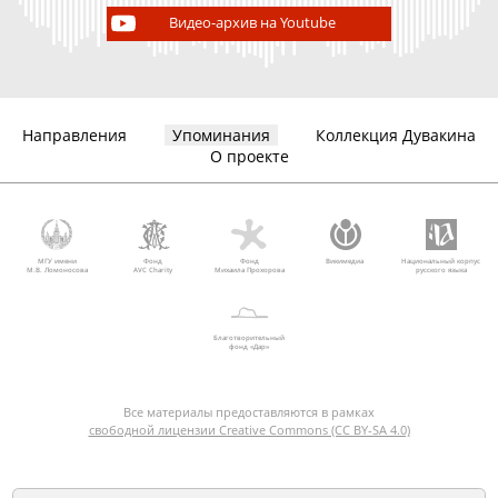
Видео-архив на Youtube
Направления
Упоминания
Коллекция Дувакина
О проекте
МГУ имени
Фонд
Фонд
Викимедиа
Национальный корпус
М.В. Ломоносова
AVC Charity
Михаила Прохорова
русского языка
Благотворительный
фонд «Дар»
Все материалы предоставляются в рамках
свободной лицензии Creative Commons (CC BY-SA 4.0)