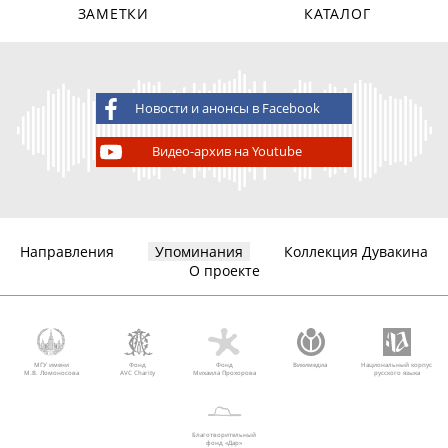
ЗАМЕТКИ
КАТАЛОГ
Новости и анонсы в Facebook
Видео-архив на Youtube
Направления
Упоминания
Коллекция Дувакина
О проекте
МГУ имени
Фонд
Фонд
Викимедиа
Национальный корпус
М.В. Ломоносова
AVC Charity
Михаила Прохорова
русского языка
Благотворительный
фонд «Дар»