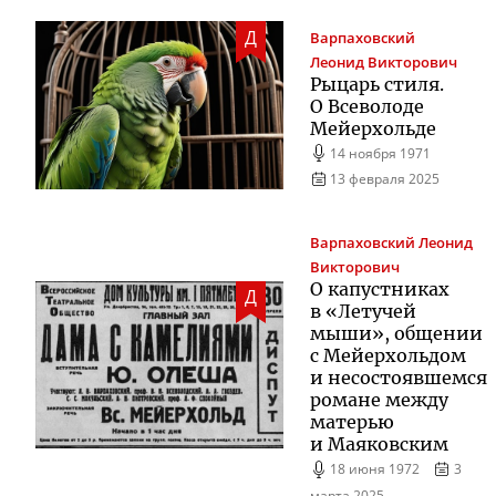
Д
Варпаховский
Леонид Викторович
Рыцарь стиля.
О Всеволоде
Мейерхольде
14 ноября 1971
13 февраля 2025
Варпаховский
Леонид
Викторович
О капустниках
Д
в «Летучей
мыши», общении
с Мейерхольдом
и несостоявшемся
романе между
матерью
и Маяковским
18 июня 1972
3
марта 2025