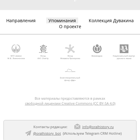
Направления
Упоминания
Коллекция Дувакина
О проекте
МГУ имени
Фонд
Фонд
Викимедиа
Национальный корпус
М.В. Ломоносова
AVC Charity
Михаила Прохорова
русского языка
Благотворительный
фонд «Дар»
Все материалы предоставляются в рамках
свободной лицензии Creative Commons (CC BY-SA 4.0)
Контакты редакции:
info@oralhistory.ru
@oralhistory_bot
(Используем
Telegram CRM Hotline
)