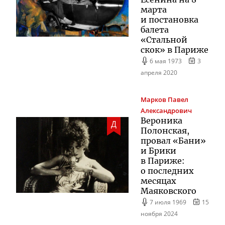
марта
и постановка
балета
«Стальной
скок» в Париже
6 мая 1973
3
апреля 2020
Марков
Павел
Александрович
Вероника
Д
Полонская,
провал «Бани»
и Брики
в Париже:
о последних
месяцах
Маяковского
7 июля 1969
15
ноября 2024