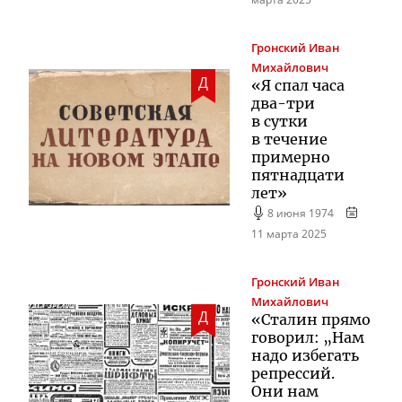
Гронский
Иван
Михайлович
Д
«Я спал часа
два-три
в сутки
в течение
примерно
пятнадцати
лет»
8 июня 1974
11 марта 2025
Гронский
Иван
Михайлович
Д
«Сталин прямо
говорил: „Нам
надо избегать
репрессий.
Они нам