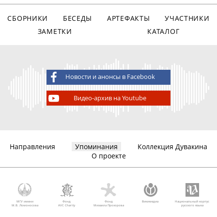
СБОРНИКИ
БЕСЕДЫ
АРТЕФАКТЫ
УЧАСТНИКИ
ЗАМЕТКИ
КАТАЛОГ
Новости и анонсы в Facebook
Видео-архив на Youtube
Направления
Упоминания
Коллекция Дувакина
О проекте
МГУ имени
Фонд
Фонд
Викимедиа
Национальный корпус
М.В. Ломоносова
AVC Charity
Михаила Прохорова
русского языка