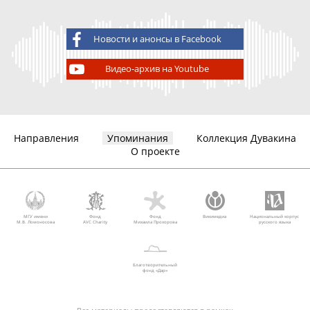
Новости и анонсы в Facebook
Видео-архив на Youtube
Направления
Упоминания
Коллекция Дувакина
О проекте
МГУ имени
Фонд
Фонд
Викимедиа
Национальный корпус
М.В. Ломоносова
AVC Charity
Михаила Прохорова
русского языка
Благотворительный
фонд «Дар»