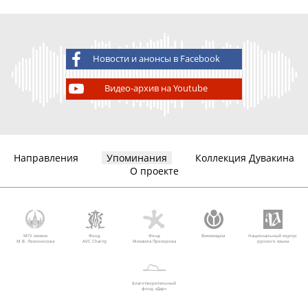
Новости и анонсы в Facebook
Видео-архив на Youtube
Направления
Упоминания
Коллекция Дувакина
О проекте
МГУ имени
Фонд
Фонд
Викимедиа
Национальный корпус
М.В. Ломоносова
AVC Charity
Михаила Прохорова
русского языка
Благотворительный
фонд «Дар»