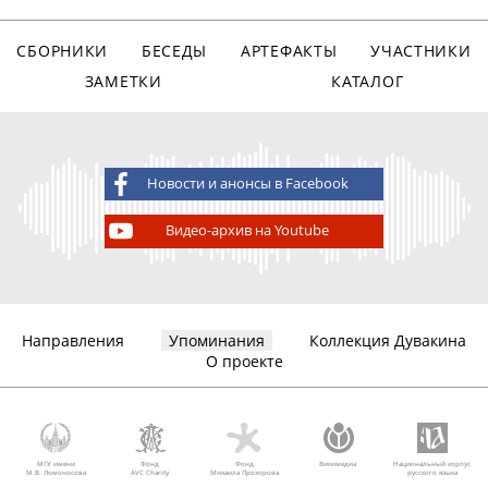
СБОРНИКИ
БЕСЕДЫ
АРТЕФАКТЫ
УЧАСТНИКИ
ЗАМЕТКИ
КАТАЛОГ
Новости и анонсы в Facebook
Видео-архив на Youtube
Направления
Упоминания
Коллекция Дувакина
О проекте
МГУ имени
Фонд
Фонд
Викимедиа
Национальный корпус
М.В. Ломоносова
AVC Charity
Михаила Прохорова
русского языка