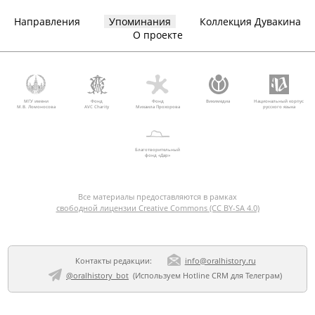
Направления
Упоминания
Коллекция Дувакина
О проекте
МГУ имени
Фонд
Фонд
Викимедиа
Национальный корпус
М.В. Ломоносова
AVC Charity
Михаила Прохорова
русского языка
Благотворительный
фонд «Дар»
Все материалы предоставляются в рамках
свободной лицензии Creative Commons (CC BY-SA 4.0)
Контакты редакции:
info@oralhistory.ru
@oralhistory_bot
(Используем
Hotline CRM для Телеграм
)