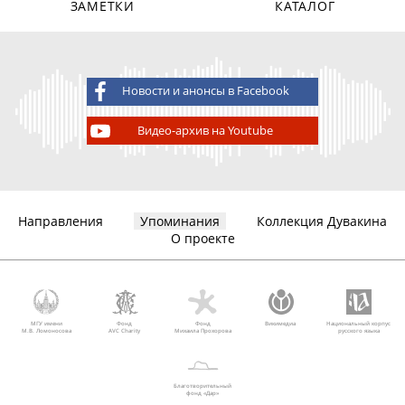
ЗАМЕТКИ
КАТАЛОГ
Новости и анонсы в Facebook
Видео-архив на Youtube
Направления
Упоминания
Коллекция Дувакина
О проекте
МГУ имени
Фонд
Фонд
Викимедиа
Национальный корпус
М.В. Ломоносова
AVC Charity
Михаила Прохорова
русского языка
Благотворительный
фонд «Дар»