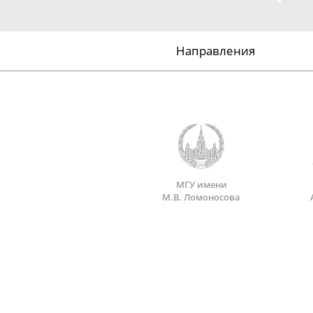
Направления
МГУ имени
М.В. Ломоносова