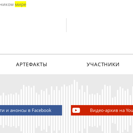
жником
мире
АРТЕФАКТЫ
УЧАСТНИКИ
ти и анонсы в Facebook
Видео-архив на Yo