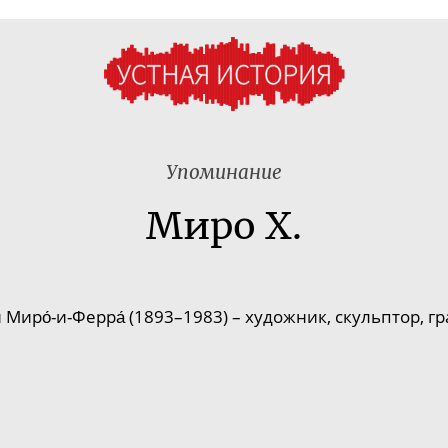
Упоминание
Миро Х.
 Миро́-
и-Ферра
́ (18
93–198
3) – художник, скульптор, г