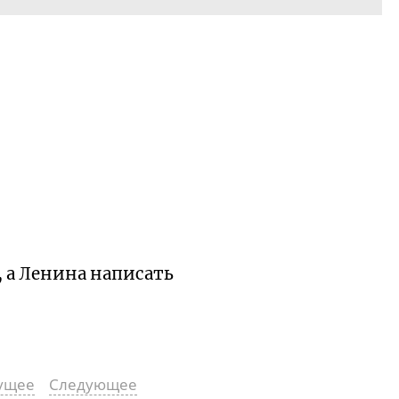
 а Ленина написать
ущее
Следующее