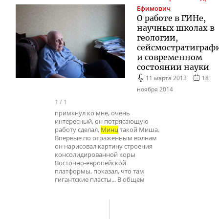
Ефимович
О работе в ГИНе,
научных школах в
геологии,
сейсмостратиграф
и современном
состоянии науки
11 марта 2013
18
ноября 2014
1
/
1
примкнул ко мне, очень
интересный, он потрясающую
работу сделал,
Минц
такой Миша.
Впервые по отраженным волнам
он нарисовал картину строения
консолидированной коры
Восточно-европейской
платформы, показал, что там
гигантские пласты... В общем