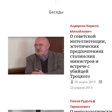
Беседы
Андерсон
Кирилл
Михайлович
О советской
интеллигенции,
эстетических
предпочтениях
сталинских
министров и
встрече с
убийцей
Троцкого
26 марта 2013
23 апреля 2013
Пихоя
Рудольф
Германович
О методологическ