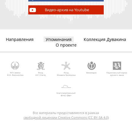
Видео-архив на Youtube
Направления
Упоминания
Коллекция Дувакина
О проекте
МГУ имени
Фонд
Фонд
Викимедиа
Национальный корпус
М.В. Ломоносова
AVC Charity
Михаила Прохорова
русского языка
Благотворительный
фонд «Дар»
Все материалы предоставляются в рамках
свободной лицензии Creative Commons (CC BY-SA 4.0)