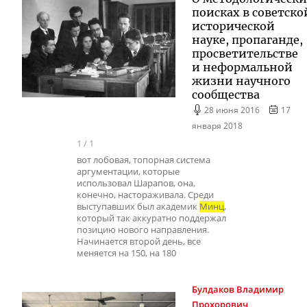
поисках в советско
исторической
науке, пропаганде,
просветительстве
и неформальной
жизни научного
сообщества
28 июня 2016
17
января 2018
1
/
1
вот лобовая, топорная система
аргументации, которые
использовал Шарапов, она,
конечно, настораживала. Среди
выступавших был академик
Минц
,
который так аккуратно поддержал
позицию нового направления.
Начинается второй день, все
меняется на 150, на 180
Булдаков
Владимир
Прохорович