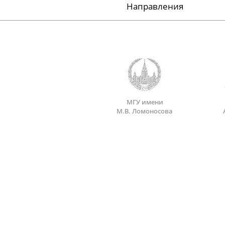
Направления
МГУ имени
М.В. Ломоносова