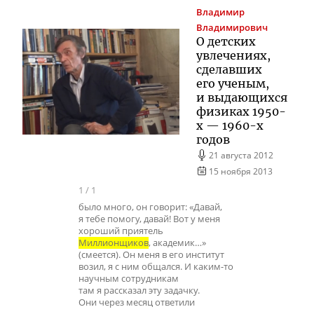
Владимир
Владимирович
О детских
увлечениях,
сделавших
его ученым,
и выдающихся
физиках
1950-
х
—
1960-х
годов
21 августа 2012
15 ноября 2013
1
/
1
было много, он говорит: «Давай,
я тебе помогу, давай! Вот у меня
хороший приятель
Миллионщиков
, академик…»
(смеется). Он меня в его институт
возил, я с ним общался. И каким-то
научным сотрудникам
там я рассказал эту задачку.
Они через месяц ответили