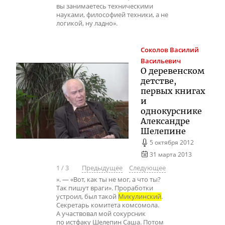
вы занимаетесь техническими
науками, философией техники, а не
логикой, ну ладно».
Соколов
Василий
Васильевич
О деревенском
детстве,
первых книгах
и
однокурснике
Александре
Шелепине
5 октября 2012
31 марта 2013
1
/
3
Предыдущее
Следующее
». — «Вот, как ты не мог, а что ты?
Так пишут враги». Проработки
устроил, был такой
Микулинский
.
Секретарь комитета комсомола.
А участвовал мой сокурсник
по истфаку Шелепин Саша. Потом