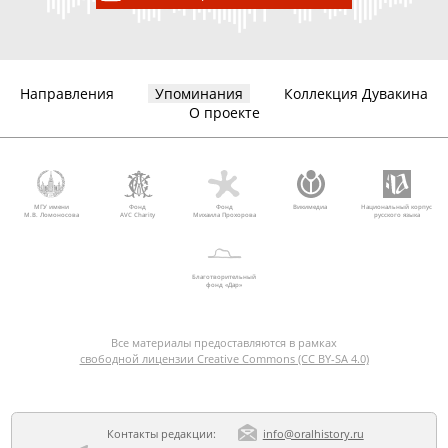
Направления
Упоминания
Коллекция Дувакина
О проекте
МГУ имени
Фонд
Фонд
Викимедиа
Национальный корпус
М.В. Ломоносова
AVC Charity
Михаила Прохорова
русского языка
Благотворительный
фонд «Дар»
Все материалы предоставляются в рамках
свободной лицензии Creative Commons (CC BY-SA 4.0)
Контакты редакции:
info@oralhistory.ru