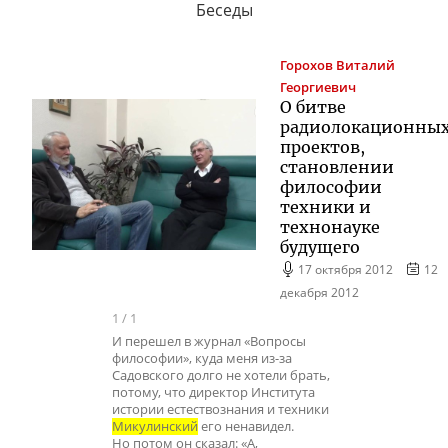
Беседы
Горохов
Виталий
Георгиевич
О битве
радиолокационны
проектов,
становлении
философии
техники и
технонауке
будущего
17 октября 2012
12
декабря 2012
1
/
1
И перешел в журнал «Вопросы
философии», куда меня из-за
Садовского долго не хотели брать,
потому, что директор Института
истории естествознания и техники
Микулинский
его ненавидел.
Но потом он сказал: «А,