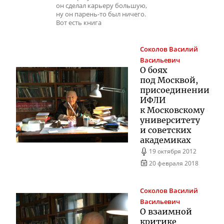
он сделал карьеру большую,
ну он парень-то был ничего.
Вот есть книга
Соколов
Василий
Васильевич
О боях
под Москвой,
присоединении
ИФЛИ
к Московскому
университету
и советских
академиках
19 октября 2012
20 февраля 2018
Соколов
Василий
Васильевич
О взаимной
критике