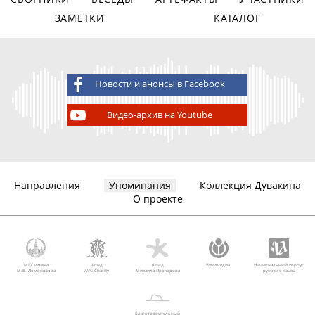
ЗАМЕТКИ
КАТАЛОГ
Новости и анонсы в Facebook
Видео-архив на Youtube
Направления
Упоминания
Коллекция Дувакина
О проекте
МГУ имени
Фонд
Фонд
Викимедиа
Национальный корпус
М.В. Ломоносова
AVC Charity
Михаила Прохорова
русского языка
Благотворительный