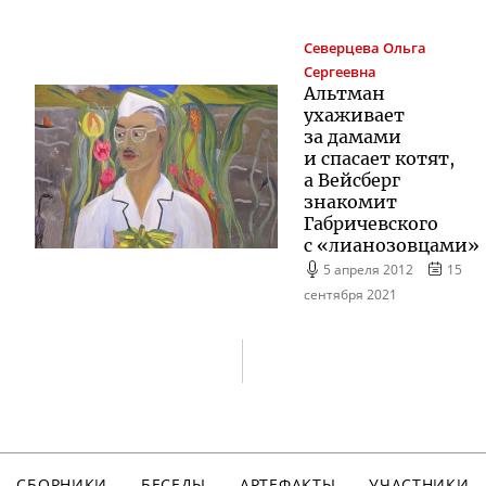
Северцева
Ольга
Сергеевна
Альтман
ухаживает
за дамами
и спасает котят,
а Вейсберг
знакомит
Габричевского
с «лианозовцами»
5 апреля 2012
15
сентября 2021
СБОРНИКИ
БЕСЕДЫ
АРТЕФАКТЫ
УЧАСТНИКИ