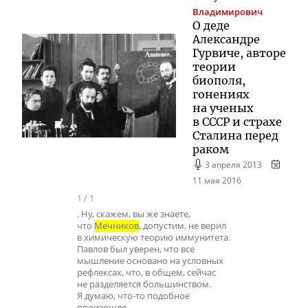
Владимирович
О деде
Александре
Гурвиче, авторе
теории
биополя,
гонениях
на ученых
в СССР и страхе
Сталина перед
раком
3 апреля 2013
11 мая 2016
1
/
1
. Ну, скажем, вы же знаете,
что
Мечников
, допустим, не верил
в химическую теорию иммунитета.
Павлов был уверен, что все
мышление основано на условных
рефлексах, что, в общем, сейчас
не разделяется большинством.
Я думаю, что-то подобное
произошло