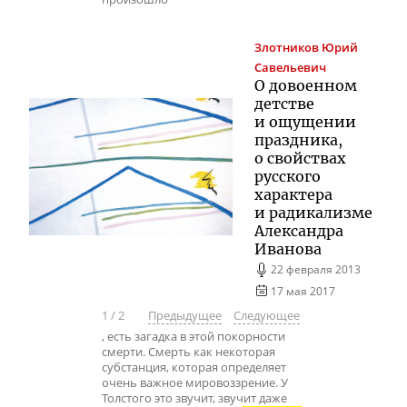
Злотников
Юрий
Савельевич
О довоенном
детстве
и ощущении
праздника,
о свойствах
русского
характера
и радикализме
Александра
Иванова
22 февраля 2013
17 мая 2017
1
/
2
Предыдущее
Следующее
, есть загадка в этой покорности
смерти. Смерть как некоторая
субстанция, которая определяет
очень важное мировоззрение. У
Толстого это звучит, звучит даже