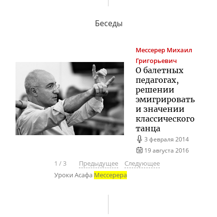
Беседы
Мессерер
Михаил
Григорьевич
О балетных
педагогах,
решении
эмигрировать
и значении
классического
танца
3 февраля 2014
19 августа 2016
1
/
3
Предыдущее
Следующее
Уроки Асафа
Мессерера