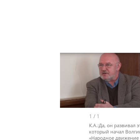
1
/
1
К.А.:Да, он развивал
который начал Волгин
«Народное движение 