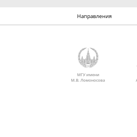
Направления
МГУ имени
М.В. Ломоносова