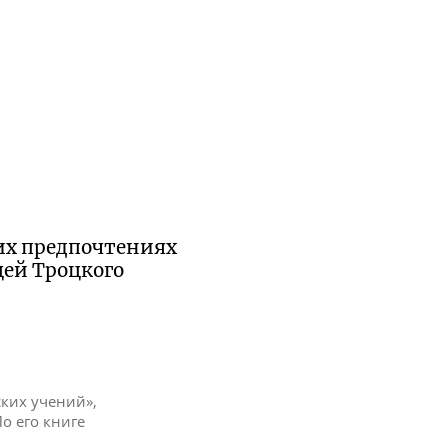
их предпочтениях
цей Троцкого
ских учений»,
По его книге