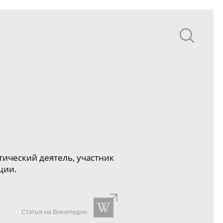
тический деятель, участник
ции.
Статья на Википедии