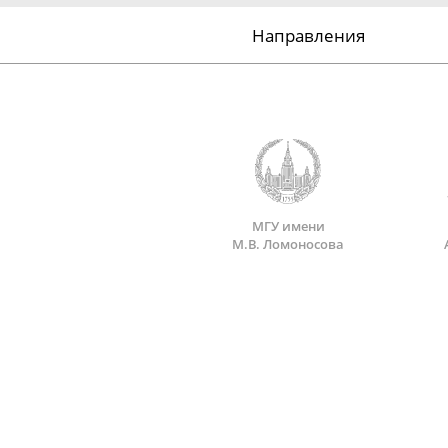
Направления
МГУ имени
М.В. Ломоносова