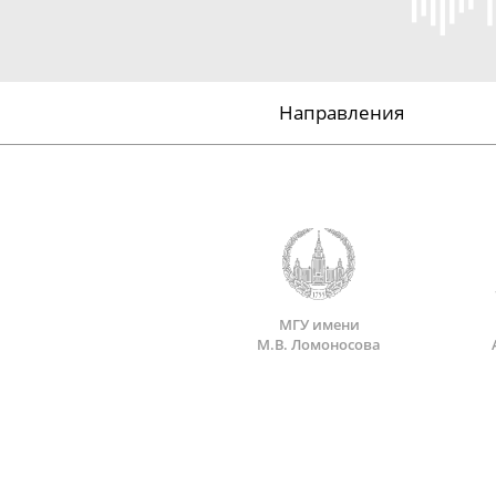
Направления
МГУ имени
М.В. Ломоносова