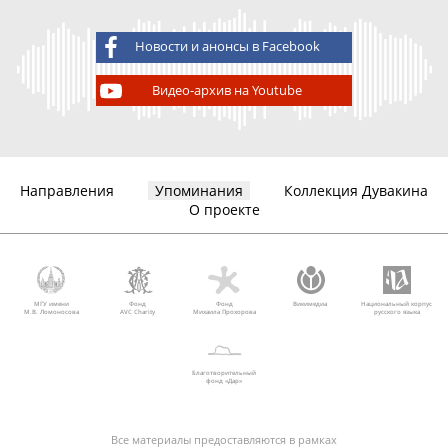
Новости и анонсы в Facebook
Видео-архив на Youtube
Направления
Упоминания
Коллекция Дувакина
О проекте
МГУ имени
Фонд
Фонд
Викимедиа
Национальный корпус
М.В. Ломоносова
AVC Charity
Михаила Прохорова
русского языка
Благотворительный
фонд «Дар»
Все материалы предоставляются в рамках