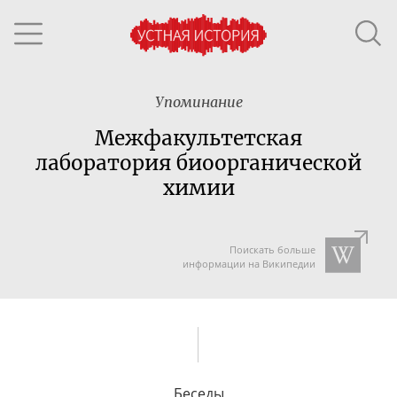
Упоминание
Межфакультетская
лаборатория биоорганической
химии
Поискать больше
информации на Википедии
Беседы