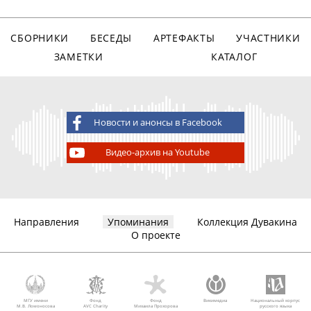
СБОРНИКИ
БЕСЕДЫ
АРТЕФАКТЫ
УЧАСТНИКИ
ЗАМЕТКИ
КАТАЛОГ
Новости и анонсы в Facebook
Видео-архив на Youtube
Направления
Упоминания
Коллекция Дувакина
О проекте
МГУ имени
Фонд
Фонд
Викимедиа
Национальный корпус
М.В. Ломоносова
AVC Charity
Михаила Прохорова
русского языка