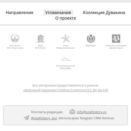
Направления
Упоминания
Коллекция Дувакина
О проекте
МГУ имени
Фонд
Фонд
Викимедиа
Национальный корпус
М.В. Ломоносова
AVC Charity
Михаила Прохорова
русского языка
Благотворительный
фонд «Дар»
Все материалы предоставляются в рамках
свободной лицензии Creative Commons (CC BY-SA 4.0)
Контакты редакции:
info@oralhistory.ru
@oralhistory_bot
(Используем
Telegram CRM Hotline
)