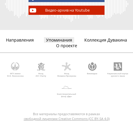
Видео-архив на Youtube
Направления
Упоминания
Коллекция Дувакина
О проекте
МГУ имени
Фонд
Фонд
Викимедиа
Национальный корпус
М.В. Ломоносова
AVC Charity
Михаила Прохорова
русского языка
Благотворительный
фонд «Дар»
Все материалы предоставляются в рамках
свободной лицензии Creative Commons (CC BY-SA 4.0)