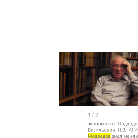
1
/
2
экономисты. Подходят 
Васильевич. Н.В.: А! 
Медведев
знал меня е