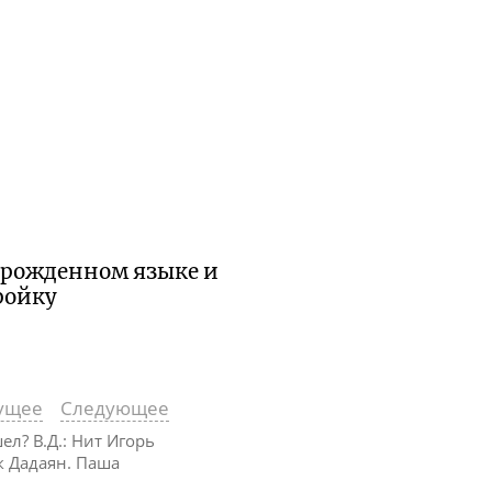
орожденном языке и
ройку
ущее
Следующее
ел? В.Д.: Нит Игорь
ик Дадаян. Паша