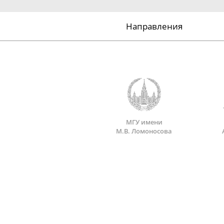
Направления
МГУ имени
М.В. Ломоносова