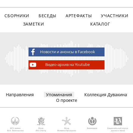
СБОРНИКИ
БЕСЕДЫ
АРТЕФАКТЫ
УЧАСТНИКИ
ЗАМЕТКИ
КАТАЛОГ
Новости и анонсы в Facebook
Видео-архив на Youtube
Направления
Упоминания
Коллекция Дувакина
О проекте
МГУ имени
Фонд
Фонд
Викимедиа
Национальный корпус
М.В. Ломоносова
AVC Charity
Михаила Прохорова
русского языка