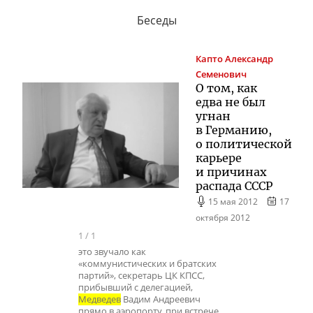
Беседы
Капто
Александр
Семенович
О том, как
едва не был
угнан
в Германию,
о политической
карьере
и причинах
распада СССР
15 мая 2012
17
октября 2012
1
/
1
это звучало как
«коммунистических и братских
партий», секретарь ЦК КПСС,
прибывший с делегацией,
Медведев
Вадим Андреевич
прямо в аэропорту, при встрече,