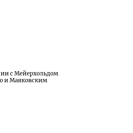
нии с Мейерхольдом
ю и Маяковским