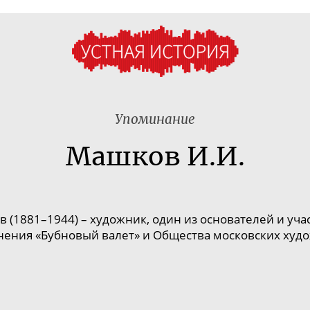
Упоминание
Машков И.И.
в (18
81–194
4) – художник, один из основателей и уч
ения «Бубновый валет» и Общества московских худ