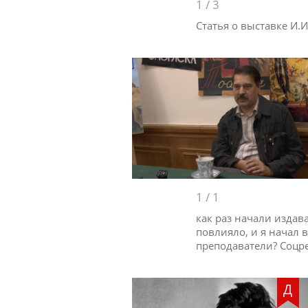
1
/
3
Статья о выставке И.
1
/
1
как раз начали издав
повлияло, и я начал в
преподаватели? Соцре
Д