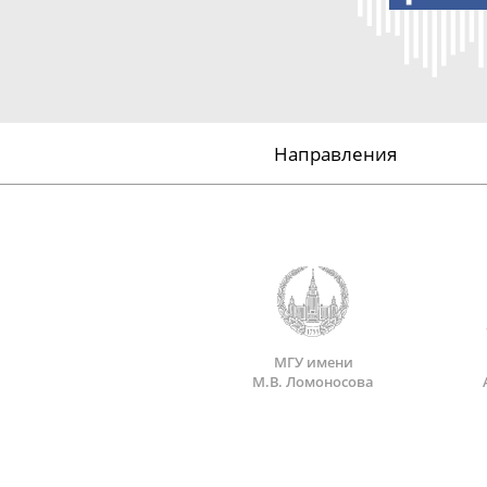
Направления
МГУ имени
М.В. Ломоносова