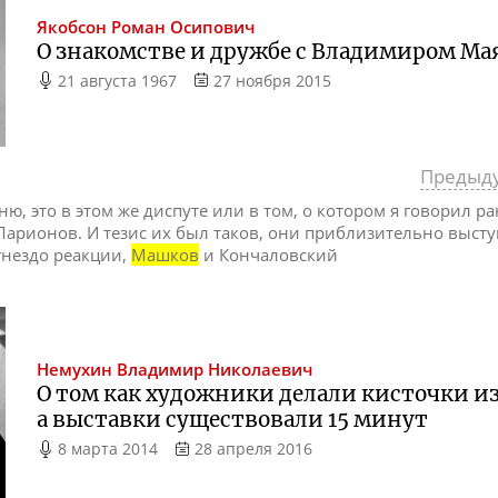
Якобсон
Роман Осипович
О знакомстве и дружбе с Владимиром М
21 августа 1967
27 ноября 2015
Предыд
ню, это в этом же диспуте или в том, о котором я говорил р
арионов. И тезис их был таков, они приблизительно высту
гнездо реакции,
Машков
и Кончаловский
Немухин
Владимир Николаевич
О том как художники делали кисточки из
а выставки существовали 15 минут
8 марта 2014
28 апреля 2016