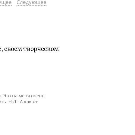
ущее
Следующее
е, своем творческом
. Это на меня очень
ь. Н.Л.: А как же