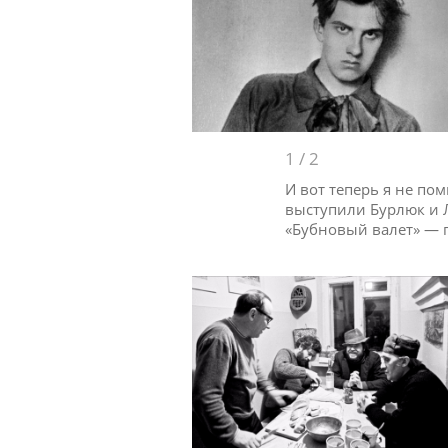
1
/
2
И вот теперь я не пом
выступили Бурлюк и Л
«Бубновый валет» — 