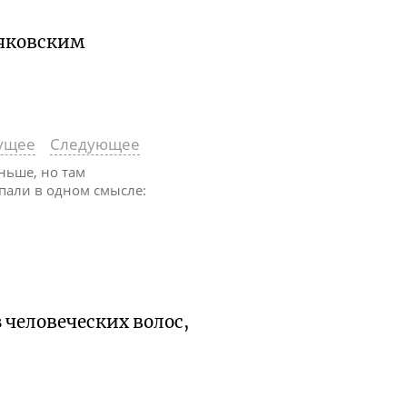
аяковским
ущее
Следующее
аньше, но там
пали в одном смысле:
 человеческих волос,