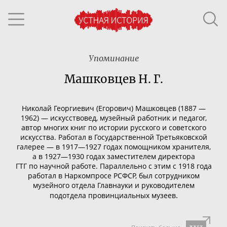
Упоминание
Машковцев Н. Г.
Николай Георгиевич (Егорович) Машковцев
(
1887
—
1962
) — искусствовед, музейный работник и педагог,
автор многих книг по истории русского и советского
искусства.
Работал в
Государственной Третьяковской
галерее
— в 1917—1927 годах помощником хранителя,
а в 1927—1930 годах заместителем директора
ГТГ по научной работе. Параллельно с этим с 1918 года
работал в
Наркомпросе РСФСР
, был сотрудником
музейного отдела
Главнауки
и руководителем
.
подотдела провинциальных музеев