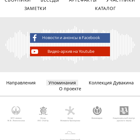
ЗАМЕТКИ
КАТАЛОГ
Новости и анонсы в Facebook
Видео-архив на Youtube
Направления
Упоминания
Коллекция Дувакина
О проекте
МГУ имени
Фонд
Фонд
Викимедиа
Национальный корпус
М.В. Ломоносова
AVC Charity
Михаила Прохорова
русского языка
Благотворительный