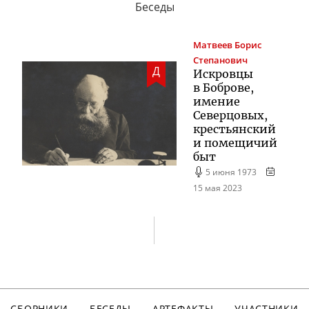
Беседы
Матвеев
Борис
Степанович
Д
Искровцы
в Боброве,
имение
Северцовых,
крестьянский
и помещичий
быт
5 июня 1973
15 мая 2023
СБОРНИКИ
БЕСЕДЫ
АРТЕФАКТЫ
УЧАСТНИКИ