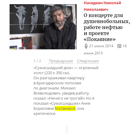
Наседкин
Николай
Николаевич
О концерте для
душевнобольных,
работе нефтью
и проекте
«Покаяние»
21 июня 2014
16
июня 2015
1
/
2
Предыдущее
Следующее
«Сумасшедший дом» — огромный
холст (220 х 350 см).
Он разгораживал квартиру
в Бригадирском пополам
по диагонали. Михаил
Всеволодович, увидев работу,
сказал: «Ничего не трогай!» Но я
показал «Сумасшедших» Анне
Борисовне
Матвеевой
, она
критически