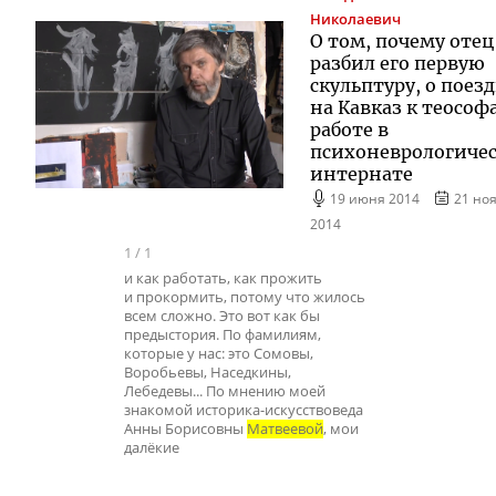
Николаевич
О том, почему отец
разбил его первую
скульптуру, о поез
на Кавказ к теософ
работе в
психоневрологиче
интернате
19 июня 2014
21 но
2014
1
/
1
и как работать, как прожить
и прокормить, потому что жилось
всем сложно. Это вот как бы
предыстория. По фамилиям,
которые у нас: это Сомовы,
Воробьевы, Наседкины,
Лебедевы... По мнению моей
знакомой историка-искусствоведа
Анны Борисовны
Матвеевой
, мои
далёкие