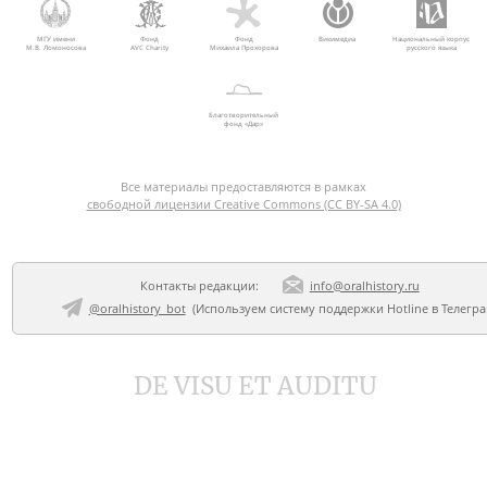
МГУ имени
Фонд
Фонд
Викимедиа
Национальный корпус
М.В. Ломоносова
AVC Charity
Михаила Прохорова
русского языка
Благотворительный
фонд «Дар»
Все материалы предоставляются в рамках
свободной лицензии Creative Commons (CC BY-SA 4.0)
Контакты редакции:
info@oralhistory.ru
@oralhistory_bot
(Используем
систему поддержки Hotline в Телегр
DE VISU ET AUDITU