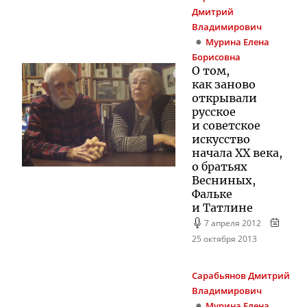
Дмитрий
Владимирович
Мурина
Елена
Борисовна
О том,
как заново
открывали
русское
и советское
искусство
начала XX века,
о братьях
Весниных,
Фальке
и Татлине
7 апреля 2012
25 октября 2013
Сарабьянов
Дмитрий
Владимирович
Мурина
Елена