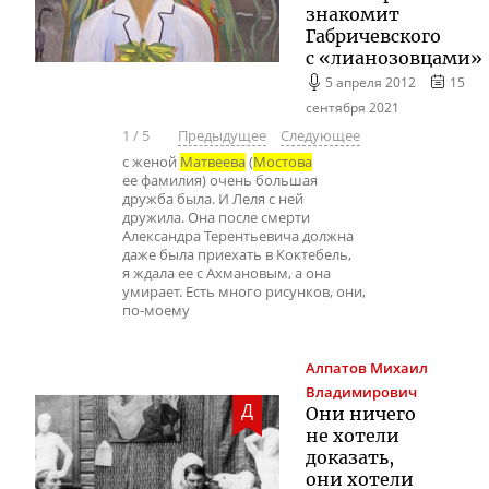
знакомит
Габричевского
с «лианозовцами»
5 апреля 2012
15
сентября 2021
1
/
5
Предыдущее
Следующее
с женой
Матвеева
(
Мостова
ее фамилия) очень большая
дружба была. И Леля с ней
дружила. Она после смерти
Александра Терентьевича должна
даже была приехать в Коктебель,
я ждала ее с Ахмановым, а она
умирает. Есть много рисунков, они,
по-моему
Алпатов
Михаил
Владимирович
Д
Они ничего
не хотели
доказать,
они хотели