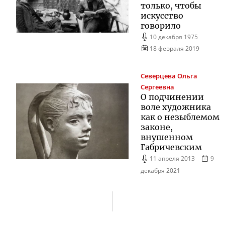
только, чтобы
искусство
говорило
10 декабря 1975
18 февраля 2019
Северцева
Ольга
Сергеевна
О подчинении
воле художника
как о незыблемом
законе,
внушенном
Габричевским
11 апреля 2013
9
декабря 2021