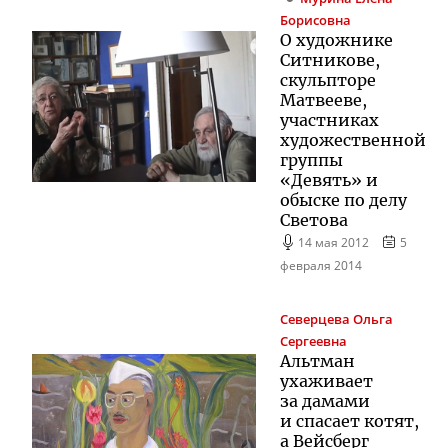
Борисовна
О художнике
Ситникове,
скульпторе
Матвееве,
участниках
художественной
группы
«Девять» и
обыске по делу
Светова
14 мая 2012
5
февраля 2014
Северцева
Ольга
Сергеевна
Альтман
ухаживает
за дамами
и спасает котят,
а Вейсберг