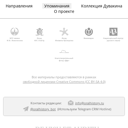
Направления
Упоминания
Коллекция Дувакина
О проекте
МГУ имени
Фонд
Фонд
Викимедиа
Национальный корпус
М.В. Ломоносова
AVC Charity
Михаила Прохорова
русского языка
Благотворительный
фонд «Дар»
Все материалы предоставляются в рамках
свободной лицензии Creative Commons (CC BY-SA 4.0)
Контакты редакции:
info@oralhistory.ru
@oralhistory_bot
(Используем
Telegram CRM Hotline
)