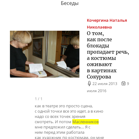
Беседы
Кочергина
Наталья
Николаевна
О том,
как после
блокады
пропадает речь,
а костюмы
оживают
в картинах
Сокурова
22 июля 2013
9
июля 2016
1
/
1
как в театре это просто сцена,
с одной точки все это идет, а в кино
надо со всех точек зрения
смотреть. И потом
Масленников
мне предложил сделать… Я с
ним перед этим работала
как художник по костюмам, он мне