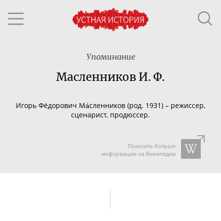
Упоминание
Масленников И. Ф.
И
горь Фёдорович Ма́сленников (род. 1931) – режиссер,
сценарист, продюссер.
Поискать больше
информации на Википедии