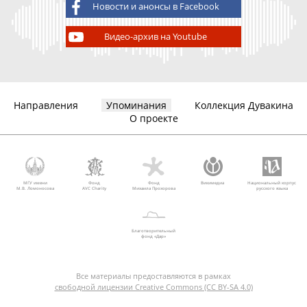
Новости и анонсы в Facebook
Видео-архив на Youtube
Направления
Упоминания
Коллекция Дувакина
О проекте
МГУ имени
Фонд
Фонд
Викимедиа
Национальный корпус
М.В. Ломоносова
AVC Charity
Михаила Прохорова
русского языка
Благотворительный
фонд «Дар»
Все материалы предоставляются в рамках
свободной лицензии Creative Commons (CC BY-SA 4.0)