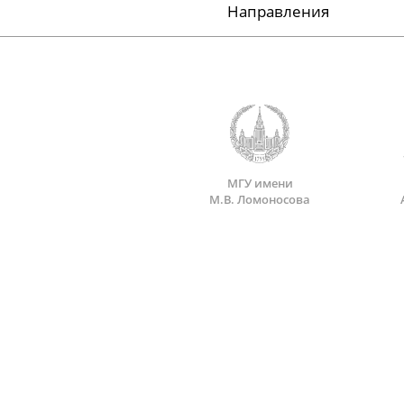
Направления
МГУ имени
М.В. Ломоносова