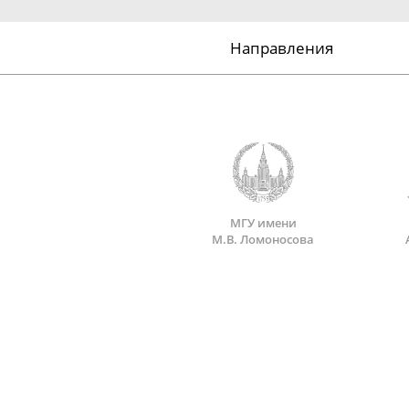
Направления
МГУ имени
М.В. Ломоносова