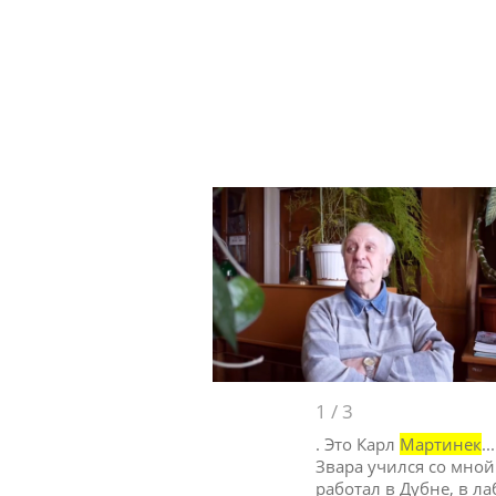
1
/
3
. Это Карл
Мартинек
.
Звара учился со мной
работал в Дубне, в л