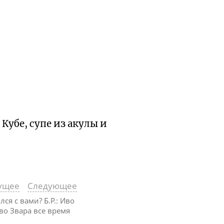
Кубе, супе из акулы и
ущее
Следующее
чился с вами? Б.Р.: Иво
во Звара все время