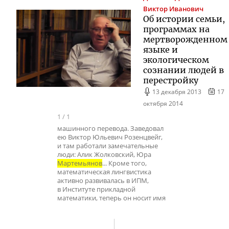
Виктор Иванович
Об истории семьи,
программах на
мертворожденном
языке и
экологическом
сознании людей в
перестройку
13 декабря 2013
17
октября 2014
1
/
1
машинного перевода. Заведовал
ею Виктор Юльевич Розенцвейг,
и там работали замечательные
люди: Алик Жолковский, Юра
Мартемьянов
... Кроме того,
математическая лингвистика
активно развивалась в ИПМ,
в Институте прикладной
математики, теперь он носит имя