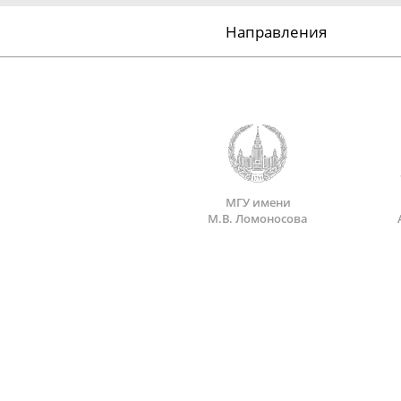
Направления
МГУ имени
М.В. Ломоносова