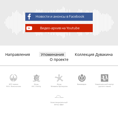
Новости и анонсы в Facebook
Видео-архив на Youtube
Направления
Упоминания
Коллекция Дувакина
О проекте
МГУ имени
Фонд
Фонд
Викимедиа
Национальный корпус
М.В. Ломоносова
AVC Charity
Михаила Прохорова
русского языка
Благотворительный
фонд «Дар»